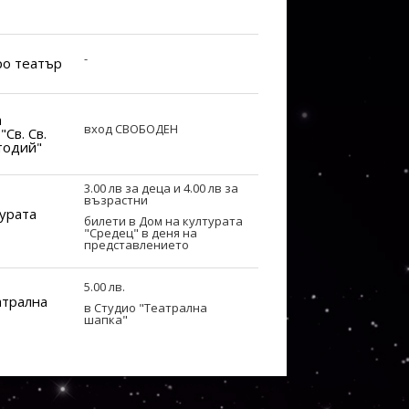
-
ро театър
а
вход СВОБОДЕН
"Св. Св.
тодий"
3.00 лв за деца и 4.00 лв за
възрастни
турата
билети в Дом на културата
"Средец" в деня на
представлението
5.00 лв.
атрална
в Студио "Театрална
шапка"