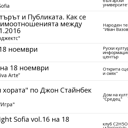
български
университе
ofia
търът и Публиката. Как се
аимоотношенията между
Народен те
11.2016
"Иван Вазов
оджектс"
 18 ноември
Руски култу
информаци
център
 на 18 ноември
Открита сц
и смях"
va Arte”
и хората" по Джон Стайнбек
Дом на кул
"Средец"
"Игра"
ght Sofia vol.16 на 18
клуб C2H5
(АЛКОХОЛ)