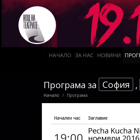
НАЧАЛО
ЗА НАС
НОВИНИ
ПРОГ
София
Програма за
,
Начало
Програма
Начален час
Заглавие
Pecha Kucha Ni
19:00
ноември 2016