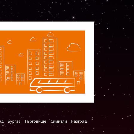
ад
Бургас
Търговище
Симитли
Разград