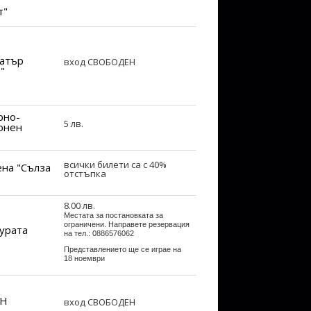
т"
атър
вход СВОБОДЕН
"
рно-
5 лв.
онен
всички билети са с 40%
ена "Сълза
отстъпка
8.00 лв.
Местата за постановката за
ограничени. Направете резервация
турата
на тел.
: 0886576062
Представлението ще се играе на
18 ноември
OH
вход СВОБОДЕН