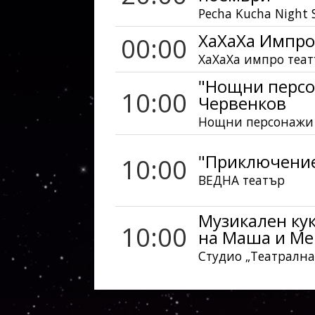
Pecha Kucha Night S
ХаХаХа Импро
00:00
ХаХаХа импро теа
"Нощни персо
10:00
Червенков
Нощни персонажи
"Приключение
10:00
ВЕДНА театър
Музикален ку
10:00
на Маша и Ме
Студио „Театрална