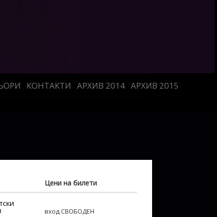
ЬОРИ
КОНТАКТИ
АРХИВ 2014
АРХИВ 2015
Цени на билети
тски
в
вход СВОБОДЕН