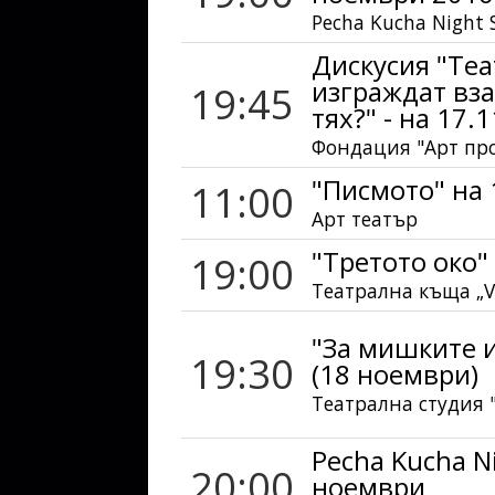
Pecha Kucha Night S
Дискусия "Теа
изграждат вз
19:45
тях?" - на 17.
Фондация "Арт пр
"Писмото" на
11:00
Арт театър
"Третото око"
19:00
Театрална къща „Vi
"За мишките 
19:30
(18 ноември)
Театрална студия 
Pecha Kucha Ni
20:00
ноември