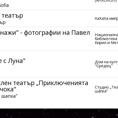
ofia
 театър
ХаХаХа имп
тър
нажи" - фотографии на Павел
Националн
библиотека 
Кирил и Ме
 с Луна"
Дом на кул
"Средец"
клен театър „Приключенията
Студио „Те
чока"
шапка”
 шапка”