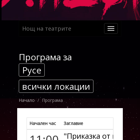
Нощ на театрите
Toggle
navigation
Програма за
Русе
всички локации
Начало
Програма
Начален час
Заглавие
"Приказка от грешки
11:00